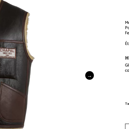
Mo
Po
Fe
Ét
H
Gi
co
Ta