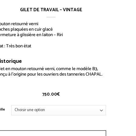
GILET DE TRAVAIL – VINTAGE
uton retourné verni
ches plaquées en cuir glacé
rmeture à glissière en laiton – Riri
at : Très bon état
istorique
Gilet de Travail – Vintage
let
en mouton retourné verni, comme le modèle B3,
nçu à l’origine pour les ouvriers des tanneries CHAPAL.
750.00
€
ille