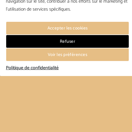
navigation sur le site, contribuer à nos efforts sur le marketing et
l'utilisation de services spécifiques.
Accepter les cookies
Refuser
Voir les préférences
Politique de confidentialité
Les deux Maisons dévoilent une collection capsule
venant bousculer une des pièces emblématiques de
la Maison CHAPAL : le blouson USAAF.
Cette collaboration valorise l’esprit de l’USAAF, ennobli
de doublures en soie créées par Ascot’s Father, une
marque basée dans la ville new-yorkaise bouillonnante
où convergent la musique, l’art et la mode.