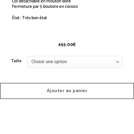
Col détachable en mouton doré
Fermeture par 5 boutons en corozo
État : Très bon état
Cardigan
3/4
– Vintage
655.00
€
Taille
Ajouter au panier