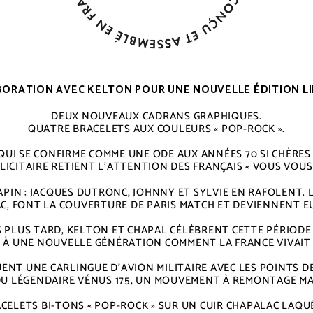
ORATION AVEC KELTON POUR UNE NOUVELLE ÉDITION LI
DEUX NOUVEAUX CADRANS GRAPHIQUES.
QUATRE BRACELETS AUX COULEURS « POP-ROCK ».
I SE CONFIRME COMME UNE ODE AUX ANNÉES 70 SI CHÈRES 
LICITAIRE RETIENT L’ATTENTION DES FRANÇAIS « VOUS VOUS
APIN : JACQUES DUTRONC, JOHNNY ET SYLVIE EN RAFOLENT. 
, FONT LA COUVERTURE DE PARIS MATCH ET DEVIENNENT EU
S PLUS TARD, KELTON ET CHAPAL CÉLÈBRENT CETTE PÉRIODE 
 À UNE NOUVELLE GÉNÉRATION COMMENT LA FRANCE VIVAIT 
ENT UNE CARLINGUE D’AVION MILITAIRE AVEC LES POINTS D
ER DU LÉGENDAIRE VÉNUS 175, UN MOUVEMENT À REMONTAGE M
ELETS BI-TONS « POP-ROCK » SUR UN CUIR CHAPALAC LAQUÉ