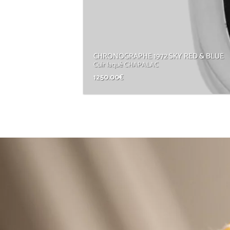
CHRONOGRAPHE 1972 SKY RED & BLUE
Cuir laqué CHAPALAC
1250.00
€