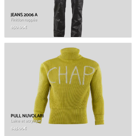
JEANS 2006 A
Finition nappée
850.00
€
PULL NUVOLARI
Laine et acrylique
845.00
€