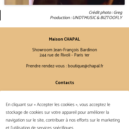
Crédit photo : Greg
Production : UNDTMUSIC & BIZTOOFLY
Maison CHAPAL
Showroom Jean-François Bardinon
244 rue de Rivoli - Paris 1er
Prendre rendez-vous :
boutique@chapal.fr
Contacts
Laurence
+33 6 16 11 56 60
En cliquant sur « Accepter les cookies », vous acceptez le
Claire
stockage de cookies sur votre appareil pour améliorer la
+33 6 12 15 15 61
navigation sur le site, contribuer à nos efforts sur le marketing
et l'utilisation de services spécifiques.