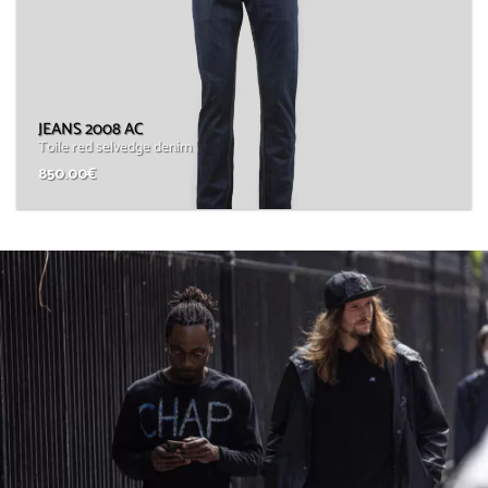
JEANS 2008 AC
Toile red selvedge denim
850.00
€