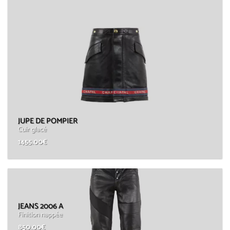
JUPE DE POMPIER
Cuir glacé
1455.00
€
JEANS 2006 A
Finition nappée
850.00
€