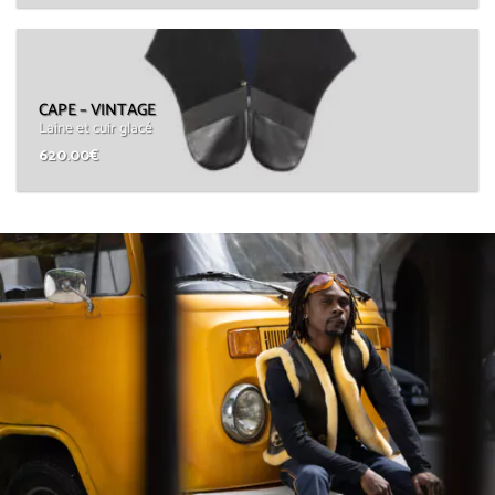
CAPE – VINTAGE
Laine et cuir glacé
620.00
€