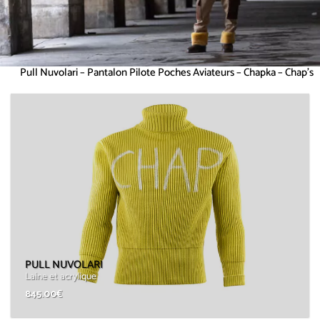
Pull Nuvolari – Pantalon Pilote Poches Aviateurs – Chapka – Chap’s
PULL NUVOLARI
Laine et acrylique
845.00
€