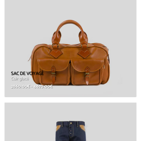
SAC DE VOYAGE
Cuir glacé
3860.00
€
–
4670.00
€