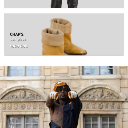
CHAP’S
Cuir glacé
1000.00
€