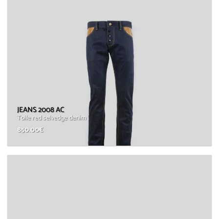
JEANS 2008 AC
Toile red selvedge denim
850.00
€