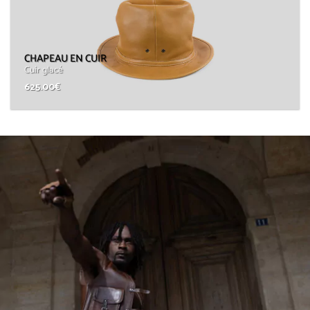
CHAPEAU EN CUIR
Cuir glacé
625.00
€