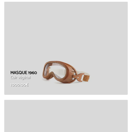
MASQUE 1960
Cuir végétal
1000.00
€