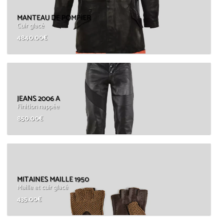
MANTEAU DE POMPIER
Cuir glacé
4840.00
€
JEANS 2006 A
Finition nappée
850.00
€
MITAINES MAILLE 1950
Maille et cuir glacé
435.00
€