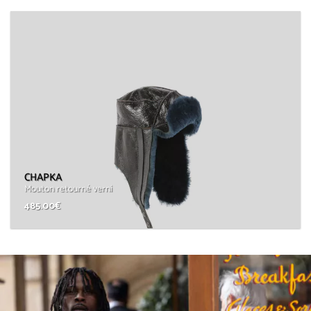
CHAPKA
Mouton retourné verni
485.00
€