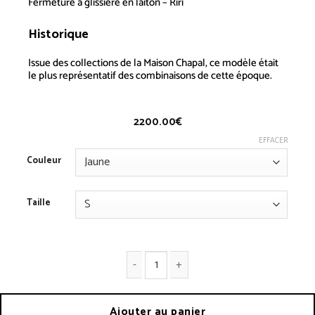
Fermeture à glissière en laiton – Riri
Historique
Combinaison 1950
Issue des collections de la Maison
Chapal
, ce modèle était
le plus représentatif des combinaisons de cette époque.
2200.00
€
EFFACER
Couleur
Taille
quantité de Combinaison 1950
Ajouter au panier