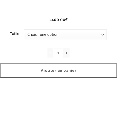
Gilet Ecstasy
2400.00
€
Taille
quantité de Gilet Ecstasy
Ajouter au panier