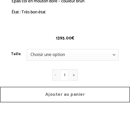
Épais col en mouton doré – couleur brun
État : Très bon état
Poncho –
V
INTAGE
1395.00
€
Taille
quantité de Poncho - Vintage
Ajouter au panier