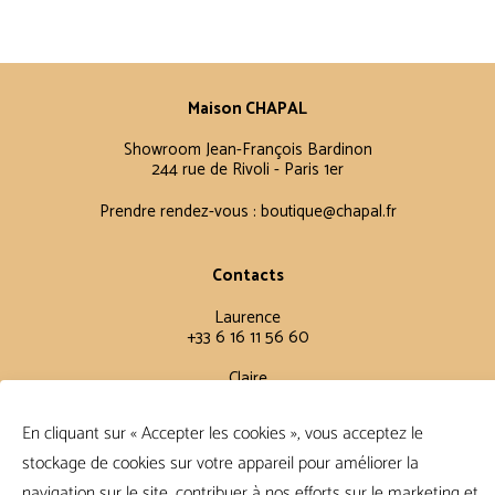
Maison CHAPAL
Showroom Jean-François Bardinon
244 rue de Rivoli - Paris 1er
Prendre rendez-vous :
boutique@chapal.fr
Contacts
Laurence
+33 6 16 11 56 60
Claire
+33 6 12 15 15 61
En cliquant sur « Accepter les cookies », vous acceptez le
stockage de cookies sur votre appareil pour améliorer la
Conditions Générales
navigation sur le site, contribuer à nos efforts sur le marketing et