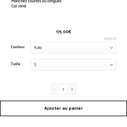
Manches courtes ou longues
Col rond
T-shirt Lapin C
175.00
€
EFFACER
Couleur
Taille
quantité de T-SHIRT LAPIN C
Ajouter au panier