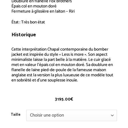
Doublure en flanelle Fox Brothers
Épais col en mouton doré
Fermeture à glissière en laiton – Riri
État : Très bon état
Historique
Bomber – Doublure Fox Brothers
– Vintage
Cette interprétation
Chapal
contemporaine du bomber
jacket est inspirée du style « Less is more ». Son aspect
minimaliste laisse la part belle à la matière. Le cuir glacé
met en valeur l’épais col en mouton doré. Sa doublure en
flanelle de laine pied-de-poule de la fameuse maison
anglaise est la version la plus luxueuse de ce modèle tout
en sobriété et d’une souplesse inouïe.
3195.00
€
Taille