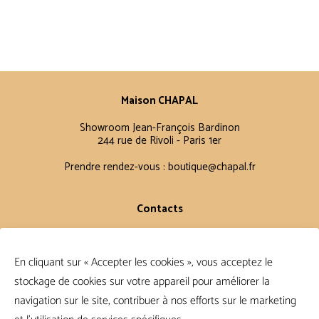
Maison CHAPAL
Showroom Jean-François Bardinon
244 rue de Rivoli - Paris 1er
Prendre rendez-vous :
boutique@chapal.fr
Contacts
Laurence
+33 6 16 11 56 60
En cliquant sur « Accepter les cookies », vous acceptez le
Claire
stockage de cookies sur votre appareil pour améliorer la
+33 6 12 15 15 61
navigation sur le site, contribuer à nos efforts sur le marketing