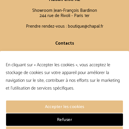
Showroom Jean-François Bardinon
244 rue de Rivoli - Paris 1er
Prendre rendez-vous :
boutique@chapal.fr
Contacts
Laurence
+33 6 16 11 56 60
En cliquant sur « Accepter les cookies », vous acceptez le
Claire
stockage de cookies sur votre appareil pour améliorer la
+33 6 12 15 15 61
navigation sur le site, contribuer à nos efforts sur le marketing
et l'utilisation de services spécifiques.
Conditions Générales
FAQ
Accepter les cookies
Conditions de vente
Politique de confidentialité
Refuser