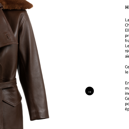
H
La
C
El
pr
fr
Le
19
aï
Ce
le
En
mo
in
Ce
po
ép