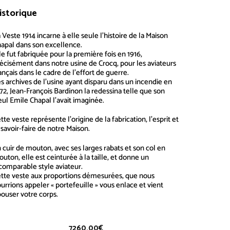
istorique
Veste 1914
 Veste 1914 incarne à elle seule l’histoire de la Maison
hapal
dans son excellence.
le fut fabriquée pour la première fois en 1916,
écisément dans notre usine de Crocq, pour les aviateurs
ançais dans le cadre de l’effort de guerre.
s archives de l’usine ayant disparu dans un incendie en
72, Jean-François Bardinon la redessina telle que son
eul Emile Chapal l’avait imaginée.
tte veste représente l’origine de la fabrication, l’esprit et
 savoir-faire de notre Maison.
 cuir de mouton, avec ses larges rabats et son col en
uton, elle est ceinturée à la taille, et donne un
comparable style aviateur.
tte veste aux proportions démesurées, que nous
urrions appeler « portefeuille » vous enlace et vient
ouser votre corps.
7260.00
€