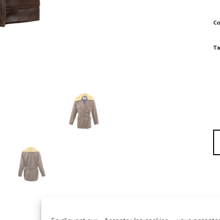
Co
Ta
qu