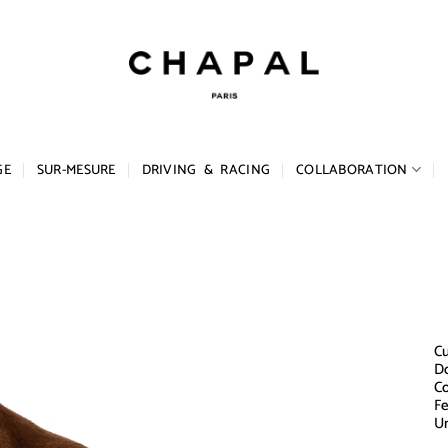
GE
SUR-MESURE
DRIVING & RACING
COLLABORATION
Cu
Do
Co
Fe
Un