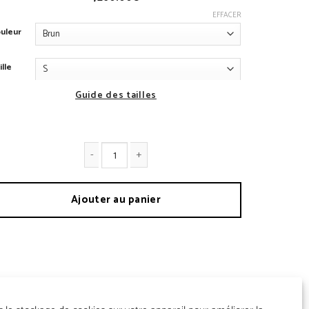
EFFACER
uleur
ille
Guide des tailles
antité de Veste 1914
Ajouter au panier