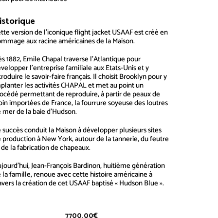
istorique
USAAF Hudson Blue
tte version de l’iconique flight jacket
USAAF
est créé en
mmage aux racine américaines de la Maison.
s 1882, Emile Chapal traverse l’Atlantique pour
velopper l’entreprise familiale aux Etats-Unis et y
troduire le savoir-faire français. Il choisit Brooklyn pour y
planter les activités CHAPAL et met au point un
océdé permettant de reproduire, à partir de peaux de
pin importées de France, la fourrure soyeuse des loutres
 mer de la baie d’Hudson.
 succès conduit la Maison à développer plusieurs sites
 production à New York, autour de la tannerie, du feutre
 de la fabrication de chapeaux.
jourd’hui, Jean-François Bardinon, huitième génération
 la famille, renoue avec cette histoire américaine à
avers la création de cet USAAF baptisé « Hudson Blue ».
7700.00
€