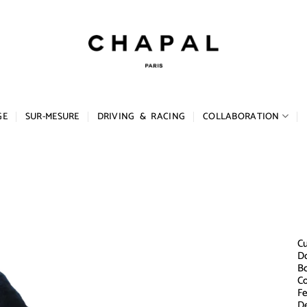
GE
SUR-MESURE
DRIVING & RACING
COLLABORATION
Cu
Do
Bo
Co
Fe
De