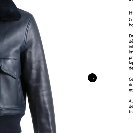
H
Ce
ho
Dè
dé
in
im
pr
la
de
Ce
de
et
Au
de
tr