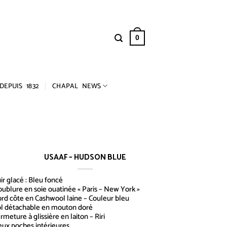
0
DEPUIS 1832
CHAPAL NEWS
USAAF – HUDSON BLUE
ir glacé : Bleu foncé
ublure en soie ouatinée « Paris – New York »
rd côte en Cashwool laine – Couleur bleu
l détachable en mouton doré
rmeture à glissière en laiton – Riri
ux poches intérieures