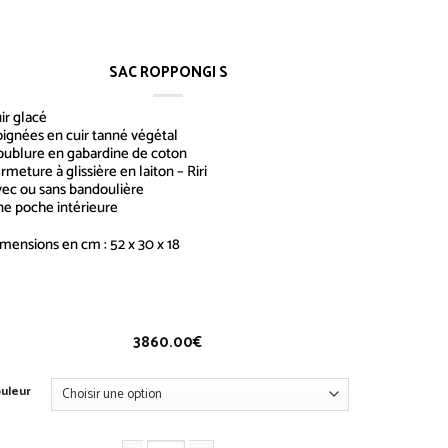
SAC ROPPONGI S
ir glacé
ignées en cuir tanné végétal
ublure en gabardine de coton
rmeture à glissière en laiton – Riri
ec ou sans bandoulière
e poche intérieure
mensions en cm : 52 x 30 x 18
ac Roppongi S
3860.00
€
uleur