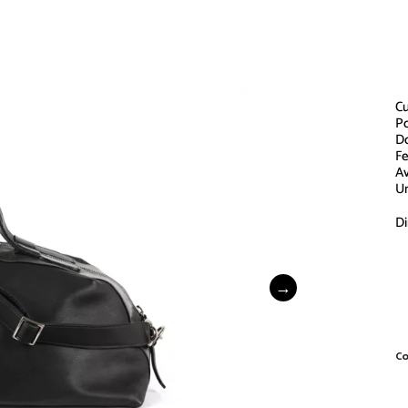
Cu
Po
Do
Fe
Av
Un
Di
S
Co