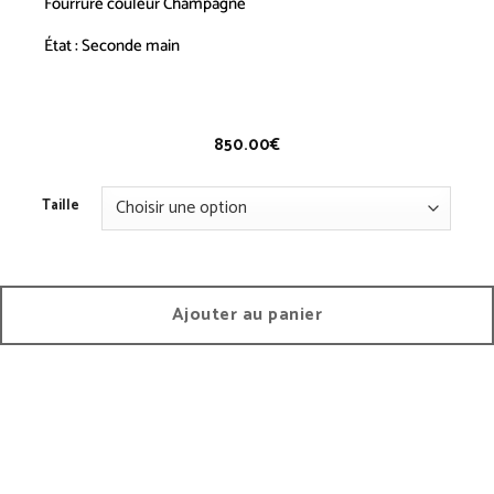
Fourrure couleur Champagne
État : Seconde main
Pull Sans Manches
– V
INTAGE
850.00
€
Taille
Ajouter au panier