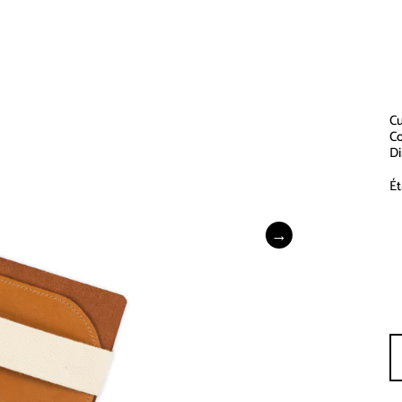
Cu
C
Di
Ét
P