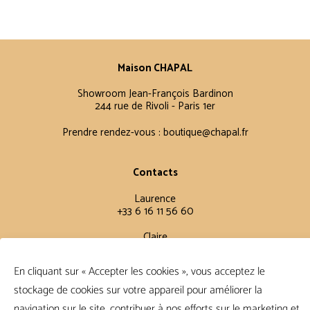
Maison CHAPAL
Showroom Jean-François Bardinon
244 rue de Rivoli - Paris 1er
Prendre rendez-vous :
boutique@chapal.fr
Contacts
Laurence
+33 6 16 11 56 60
Claire
+33 6 12 15 15 61
En cliquant sur « Accepter les cookies », vous acceptez le
stockage de cookies sur votre appareil pour améliorer la
Conditions Générales
navigation sur le site, contribuer à nos efforts sur le marketing et