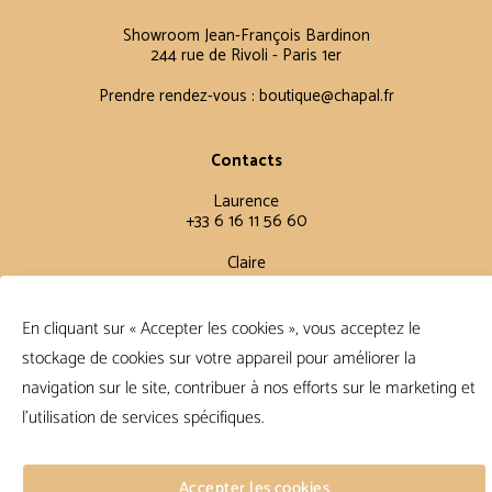
Showroom Jean-François Bardinon
244 rue de Rivoli - Paris 1er
Prendre rendez-vous :
boutique@chapal.fr
Contacts
Laurence
+33 6 16 11 56 60
Claire
+33 6 12 15 15 61
En cliquant sur « Accepter les cookies », vous acceptez le
Conditions Générales
stockage de cookies sur votre appareil pour améliorer la
navigation sur le site, contribuer à nos efforts sur le marketing et
FAQ
Conditions de vente
l'utilisation de services spécifiques.
Politique de confidentialité
Accepter les cookies
Suivre