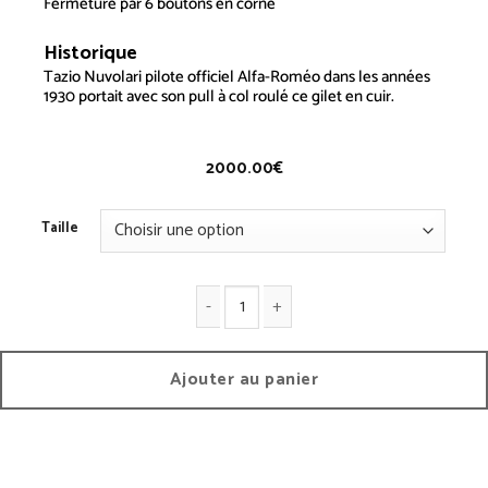
Fermeture par 6 boutons en corne
Historique
Gilet Nuvolari
Tazio Nuvolari pilote officiel Alfa-Roméo dans les années
1930 portait avec son pull à col roulé ce
gilet
en cuir.
2000.00
€
Taille
quantité de Gilet Nuvolari
Ajouter au panier