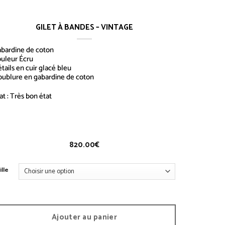
GILET À BANDES – VINTAGE
bardine de coton
uleur Écru
tails en cuir glacé bleu
ublure en gabardine de coton
at : Très bon état
ilet à Bandes
– V
INTAGE
820.00
€
ille
Ajouter au panier