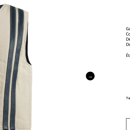
Ga
Co
Dé
Do
Ét
G
Ta