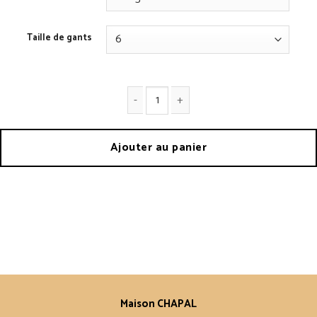
Taille de gants
quantité de Gants Sport
Ajouter au panier
Maison CHAPAL