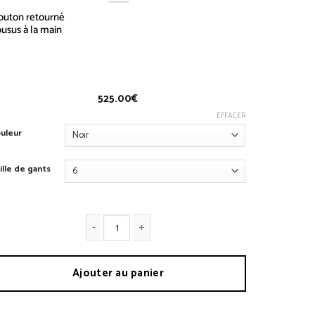
outon retourné
usus à la main
ants N°1
525.00
€
EFFACER
uleur
ille de gants
antité de Gants N°1
Ajouter au panier