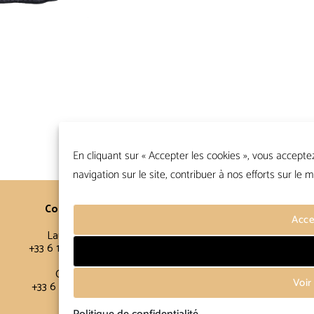
En cliquant sur « Accepter les cookies », vous accepte
navigation sur le site, contribuer à nos efforts sur le m
Contacts
Conditions Générales
Acce
Laurence
FAQ
+33 6 16 11 56 60
Conditions de vente
Politique de confidentialité
Claire
Voir
+33 6 12 15 15 61