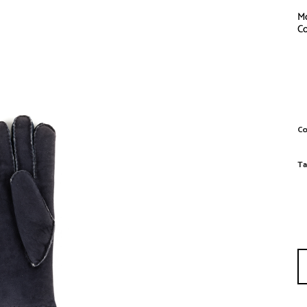
M
Co
G
Co
Ta
qu