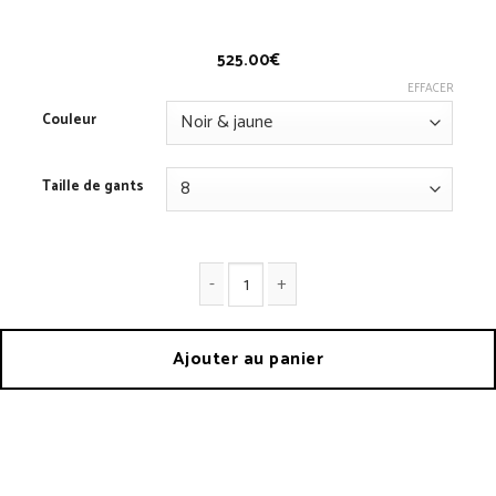
525.00
€
EFFACER
Couleur
Taille de gants
quantité de Gants 1960
Ajouter au panier