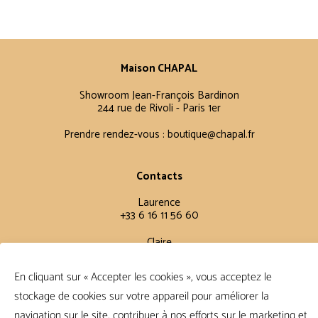
Maison CHAPAL
Showroom Jean-François Bardinon
244 rue de Rivoli - Paris 1er
Prendre rendez-vous :
boutique@chapal.fr
Contacts
Laurence
+33 6 16 11 56 60
Claire
+33 6 12 15 15 61
En cliquant sur « Accepter les cookies », vous acceptez le
stockage de cookies sur votre appareil pour améliorer la
Conditions Générales
navigation sur le site, contribuer à nos efforts sur le marketing et