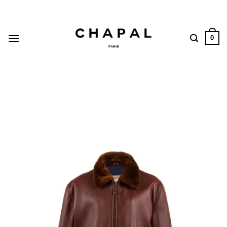
Passer
au
contenu
0