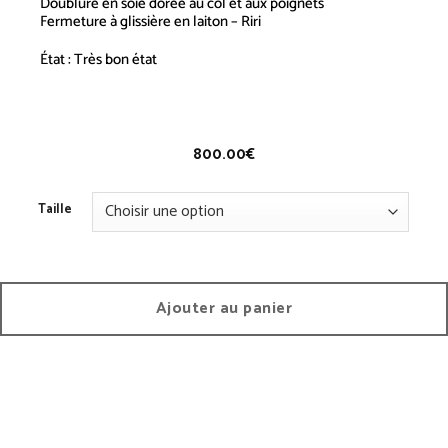
Doublure en soie dorée au col et aux poignets
Fermeture à glissière en laiton – Riri
État : Très bon état
Combinaison Gabardine – Vintage
800.00
€
Taille
Ajouter au panier