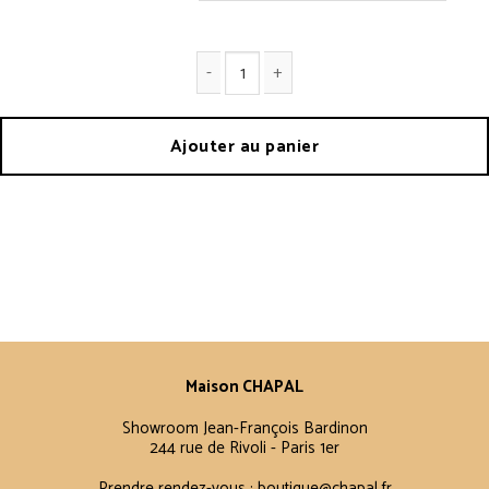
quantité de Chronographe 1972 Skysand
Ajouter au panier
Maison CHAPAL
Showroom Jean-François Bardinon
244 rue de Rivoli - Paris 1er
Prendre rendez-vous :
boutique@chapal.fr