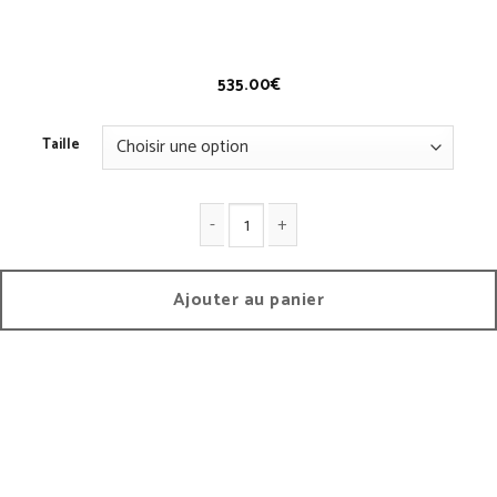
Chemise Pilote
535.00
€
Taille
quantité de Chemise Pilote
Ajouter au panier