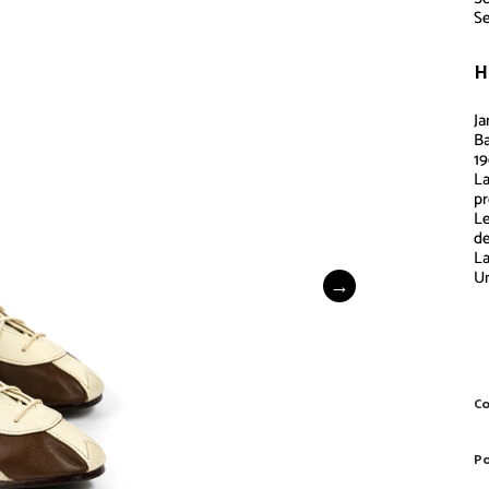
S
H
J
Ba
19
La
pr
Le
de
La
Un
Co
Po