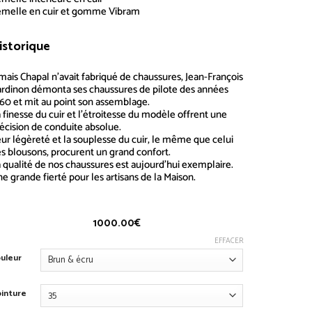
emelle en cuir et gomme Vibram
istorique
Chaussures Pilote 60’S
amais
Chapal
n’avait fabriqué de chaussures, Jean-François
rdinon démonta ses chaussures de pilote des années
60 et mit au point son assemblage.
 finesse du cuir et l’étroitesse du modèle offrent une
écision de conduite absolue.
ur légèreté et la souplesse du cuir, le même que celui
s blousons, procurent un grand confort.
 qualité de nos chaussures est aujourd’hui exemplaire.
e grande fierté pour les artisans de la Maison.
1000.00
€
EFFACER
uleur
inture