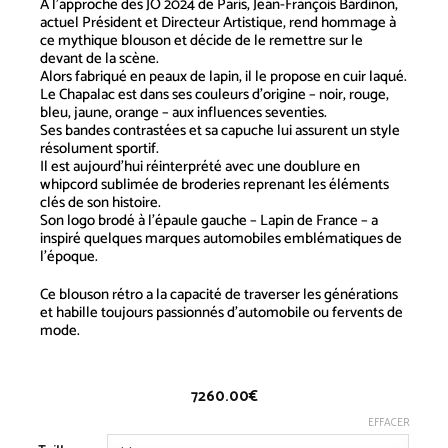
À l’approche des JO 2024 de Paris, Jean-François Bardinon,
actuel Président et Directeur Artistique, rend hommage à
ce mythique blouson et décide de le remettre sur le
devant de la scène.
Alors fabriqué en peaux de lapin, il le propose en cuir laqué.
Le Chapalac est dans ses couleurs d’origine – noir, rouge,
bleu, jaune, orange – aux influences seventies.
Ses bandes contrastées et sa capuche lui assurent un style
résolument sportif.
Il est aujourd’hui réinterprété avec une doublure en
whipcord sublimée de broderies reprenant les éléments
clés de son histoire.
Son logo brodé à l’épaule gauche – Lapin de France – a
inspiré quelques marques automobiles emblématiques de
l’époque.
Ce blouson rétro a la capacité de traverser les générations
et habille toujours passionnés d’automobile ou fervents de
mode.
7260.00
€
EFFACER