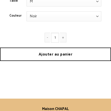
Taille
Couleur
quantité de Chapalac
Ajouter au panier
Maison CHAPAL