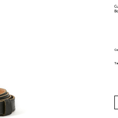
Cu
Bo
C
Co
Ta
qu