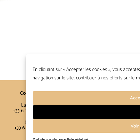
En cliquant sur « Accepter les cookies », vous accepte
navigation sur le site, contribuer à nos efforts sur le m
Contacts
Conditions Générales
Acce
Laurence
FAQ
+33 6 16 11 56 60
Conditions de vente
Politique de confidentialité
Claire
Voir
+33 6 12 15 15 61