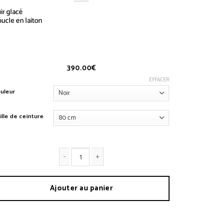
ir glacé
ucle en laiton
einture Pilote
390.00
€
EFFACER
uleur
ille de ceinture
antité de Ceinture Pilote
Ajouter au panier