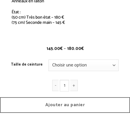
Anneaux en laiton
État :
(50 cm) Très bon état – 180 €
(75 cm) Seconde main – 145 €
Ceinture Double Anneau – Vintage
145.00
€
–
180.00
€
Taille de ceinture
quantité de Ceinture Double Anneau - Vintage
Ajouter au panier