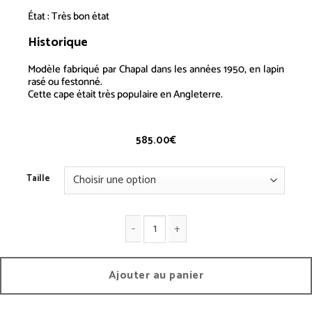
État : Très bon état
Historique
Cape – Vintage
Modèle fabriqué par Chapal dans les années 1950, en lapin
rasé ou festonné.
Cette
cape
était très populaire en Angleterre.
585.00
€
Taille
quantité de Cape - Vintage
Ajouter au panier