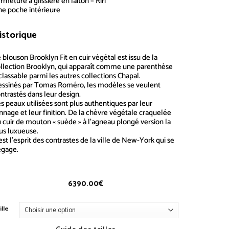
rmeture à glissière en laiton – Riri
e poche intérieure
istorique
Brooklyn Fit
 blouson Brooklyn Fit en cuir végétal est issu de la
llection Brooklyn, qui apparaît comme une parenthèse
classable parmi les autres collections
Chapal
.
ssinés par Tomas Roméro, les modèles se veulent
ntrastés dans leur design.
s peaux utilisées sont plus authentiques par leur
nnage et leur finition. De la chèvre végétale craquelée
 cuir de mouton « suède » à l’agneau plongé version la
us luxueuse.
est l’esprit des contrastes de la ville de New-York qui se
égage.
6390.00
€
ille