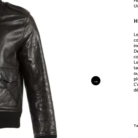
Fe
Un
H
Le
co
in
De
co
Le
ta
ou
pl
C’
d
Ta