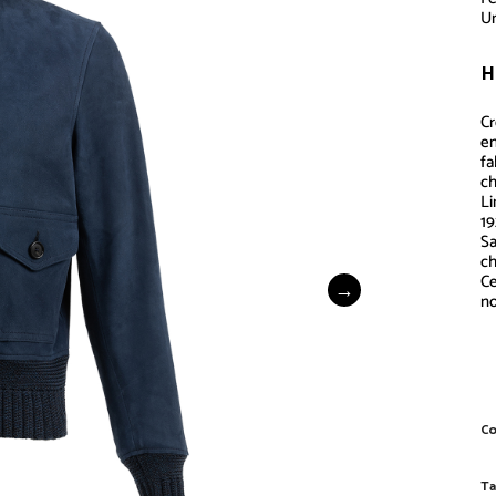
Un
H
Cr
en
fa
ch
Li
19
Sa
ch
Ce
no
Co
Ta