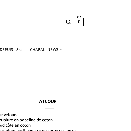
0
DEPUIS 1832
CHAPAL NEWS
A1 COURT
ir velours
ublure en popeline de coton
rd côte en coton
rmeture par 8 boutons en corne ou corozo