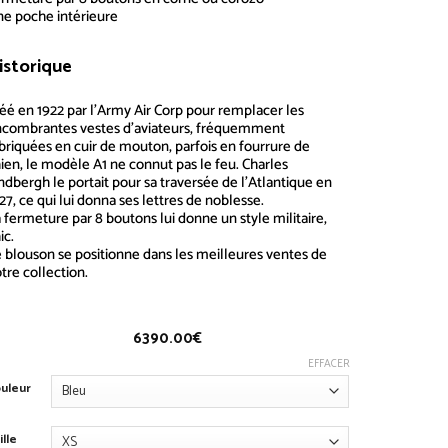
e poche intérieure
istorique
A1
éé en 1922 par l’Army Air Corp pour remplacer les
combrantes vestes d’aviateurs, fréquemment
briquées en cuir de mouton, parfois en fourrure de
ien, le modèle
A1
ne connut pas le feu. Charles
ndbergh le portait pour sa traversée de l’Atlantique en
27, ce qui lui donna ses lettres de noblesse.
 fermeture par 8 boutons lui donne un style militaire,
ic.
 blouson se positionne dans les meilleures ventes de
tre collection.
6390.00
€
EFFACER
uleur
ille