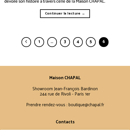
dévoile son histoire à travers celle de la Maison CHAPAL.
Continuer la lecture
→
1
…
3
4
5
6
Maison CHAPAL
Showroom Jean-François Bardinon
244 rue de Rivoli - Paris 1er
Prendre rendez-vous :
boutique@chapal.fr
Contacts