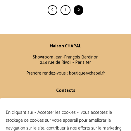
1
2
Maison CHAPAL
Showroom Jean-François Bardinon
244 rue de Rivoli - Paris 1er
Prendre rendez-vous :
boutique@chapal.fr
Contacts
Laurence
+33 6 16 11 56 60
En cliquant sur « Accepter les cookies », vous acceptez le
Claire
stockage de cookies sur votre appareil pour améliorer la
+33 6 12 15 15 61
navigation sur le site, contribuer à nos efforts sur le marketing