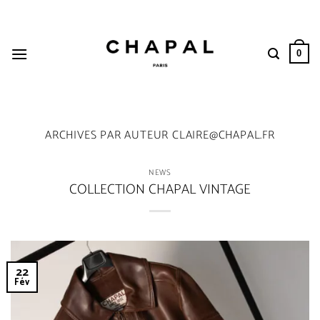
Passer
au
contenu
0
ARCHIVES PAR AUTEUR
CLAIRE@CHAPAL.FR
NEWS
COLLECTION CHAPAL VINTAGE
22
Fév