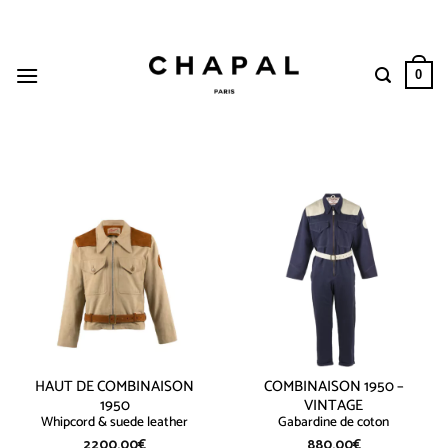
Passer
au
contenu
0
HAUT DE COMBINAISON
COMBINAISON 1950 –
1950
VINTAGE
Whipcord & suede leather
Gabardine de coton
2200.00
€
880.00
€