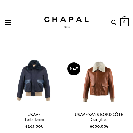
Passer
au
contenu
0
NEW
USAAF
USAAF SANS BORD CÔTE
Toile denim
Cuir glacé
4265.00
€
6600.00
€