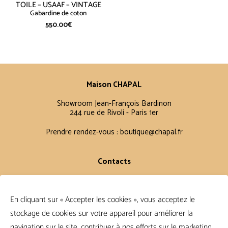
TOILE – USAAF – VINTAGE
Gabardine de coton
550.00
€
Maison CHAPAL
Showroom Jean-François Bardinon
244 rue de Rivoli - Paris 1er
Prendre rendez-vous :
boutique@chapal.fr
Contacts
Laurence
+33 6 16 11 56 60
En cliquant sur « Accepter les cookies », vous acceptez le
Claire
stockage de cookies sur votre appareil pour améliorer la
+33 6 12 15 15 61
navigation sur le site, contribuer à nos efforts sur le marketing