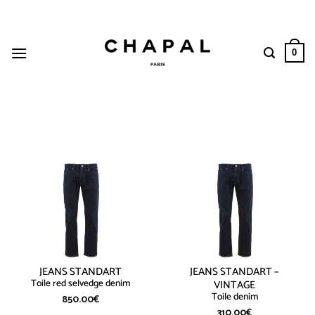
Passer
au
contenu
0
JEANS STANDART
JEANS STANDART –
Toile red selvedge denim
VINTAGE
Toile denim
850.00
€
310.00
€